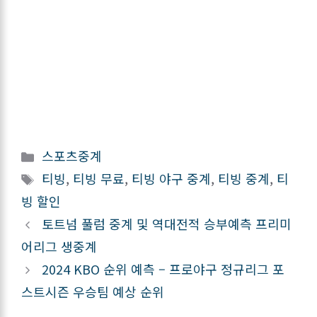
카
스포츠중계
테
태
티빙
,
티빙 무료
,
티빙 야구 중계
,
티빙 중계
,
티
고
그
빙 할인
리
토트넘 풀럼 중계 및 역대전적 승부예측 프리미
어리그 생중계
2024 KBO 순위 예측 – 프로야구 정규리그 포
스트시즌 우승팀 예상 순위