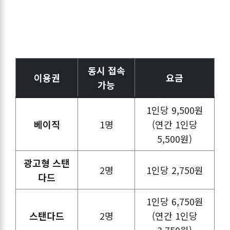
동시 접속
이용권
요금
가능
1인당 9,500원
베이직
1명
(연간 1인당
5,500원)
광고형 스탠
2명
1인당 2,750원
다드
1인당 6,750원
스탠다드
2명
(연간 1인당
3,750원)