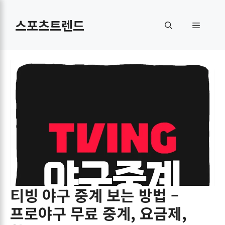
컨
텐
스포츠트렌드
메
츠
로
뉴
건
너
뛰
기
티빙 야구 중계 보는 방법 –
프로야구 무료 중계, 요금제,