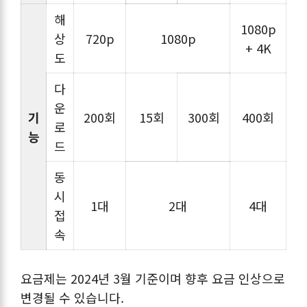
해
1080p
상
720p
1080p
+ 4K
도
다
운
기
200회
15회
300회
400회
로
능
드
동
시
1대
2대
4대
접
속
요금제는 2024년 3월 기준이며 향후 요금 인상으로
변경될 수 있습니다.