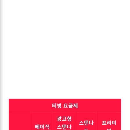
티빙 요금제
광고형
스탠다
프리미
베이직
스탠다