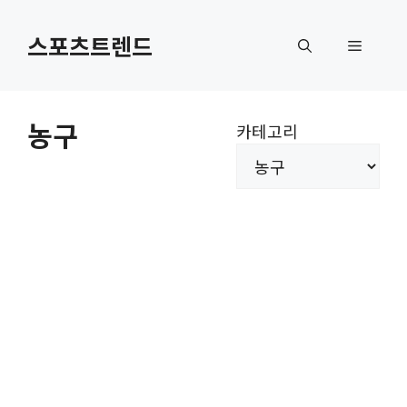
컨
텐
스포츠트렌드
메
츠
로
뉴
건
농구
카테고리
너
뛰
기