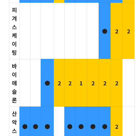
피
겨
스
●
2
2
케
이
팅
바
이
애
●
2
2
1
2
2
2
슬
론
산
악
●
●
●
●
●
●
●
2
스