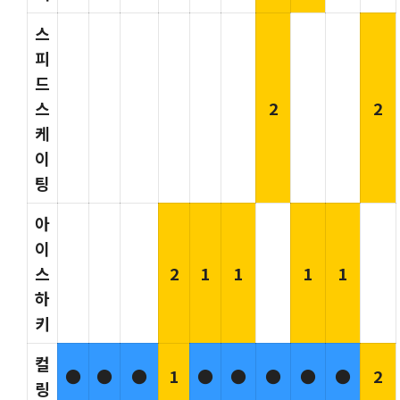
스
피
드
스
2
2
케
이
팅
아
이
스
2
1
1
1
1
하
키
컬
●
●
●
1
●
●
●
●
●
2
링