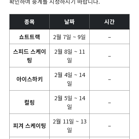
확인하여 중계를 시청하시기 바랍니다.
종목
날짜
시간
쇼트트랙
2월 7일 ~ 9일
–
스피드 스케이
2월 8일 ~ 11
–
팅
일
2월 4일 ~ 14
아이스하키
–
일
2월 5일 ~ 14
컬링
–
일
2월 11일 ~ 13
피겨 스케이팅
–
일