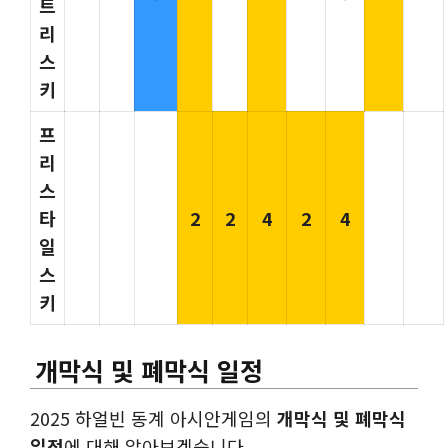
트
리
스
키
프
리
스
타
2
2
4
2
4
일
스
키
개막식 및 폐막식 일정
2025 하얼빈 동계 아시안게임의
개막식 및 폐막식
일정
에 대해 알아보겠습니다.