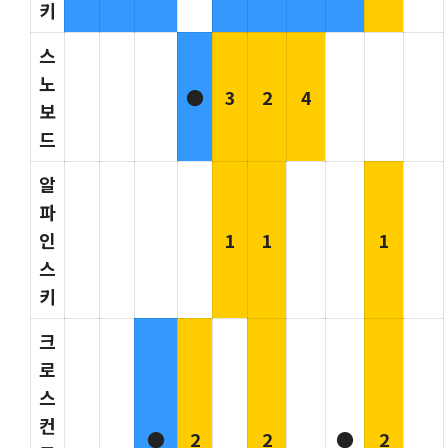
키
스
노
●
3
2
4
보
드
알
파
인
1
1
1
스
키
크
로
스
컨
●
2
2
●
2