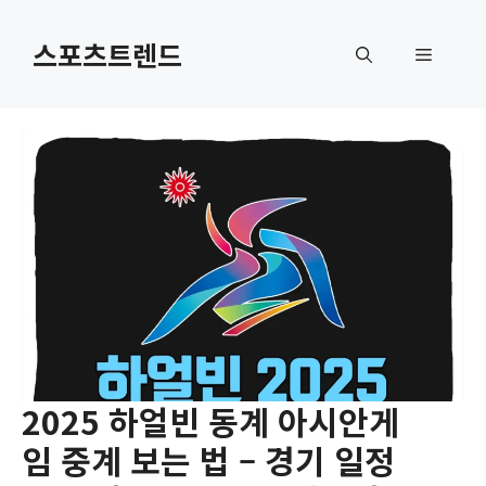
컨
텐
스포츠트렌드
메
츠
로
뉴
건
너
뛰
기
2025 하얼빈 동계 아시안게
임 중계 보는 법 – 경기 일정