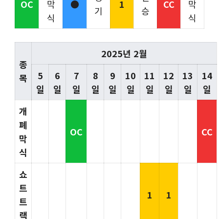
OC
막
●
1
CC
막
기
승
식
식
2025년 2월
종
5
6
7
8
9
10
11
12
13
14
목
일
일
일
일
일
일
일
일
일
일
개
폐
OC
CC
막
식
쇼
트
1
1
트
랙