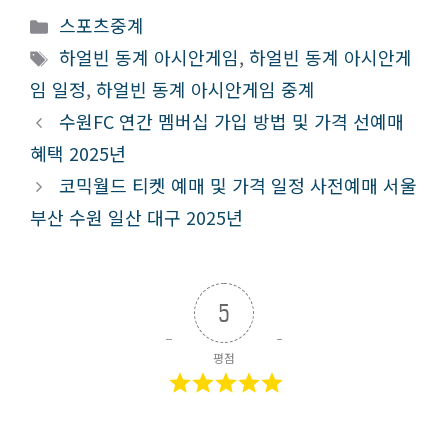
카
스포츠중계
테
태
하얼빈 동계 아시안게임
,
하얼빈 동계 아시안게
고
그
임 일정
,
하얼빈 동계 아시안게임 중계
리
수원FC 연간 멤버십 가입 방법 및 가격 선예매
혜택 2025년
코믹월드 티켓 예매 및 가격 일정 사전예매 서울
부산 수원 일산 대구 2025년
5
평점