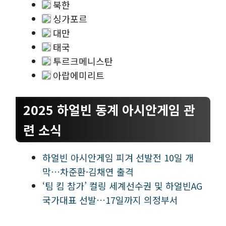
북한
싱가포르
대만
태국
투르크메니스탄
아랍에미리트
2025 하얼빈 동계 아시안게임 관
련 소식
하얼빈 아시안게임 피겨 선발전 10일 개
막…차준환·김채연 출격
‘팀 킴 참가’ 컬링 세계선수권 및 하얼빈AG
국가대표 선발…17일까지 의정부서