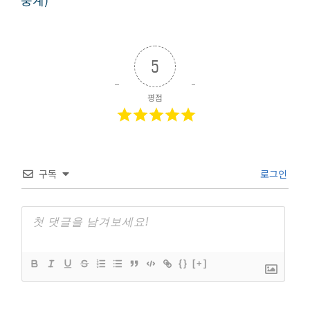
5
평점
구독
로그인
{}
[+]