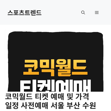
컨
텐
스포츠트렌드
메
츠
로
뉴
건
너
뛰
기
코믹월드 티켓 예매 및 가격
일정 사전예매 서울 부산 수원