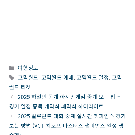
카
여행정보
테
태
코믹월드
,
코믹월드 예매
,
코믹월드 일정
,
코믹
고
그
월드 티켓
리
2025 하얼빈 동계 아시안게임 중계 보는 법 –
경기 일정 종목 개막식 폐막식 하이라이트
2025 발로란트 대회 중계 실시간 챔피언스 경기
보는 방법 (VCT 킥오프 마스터스 챔피언스 일정 생
중계)