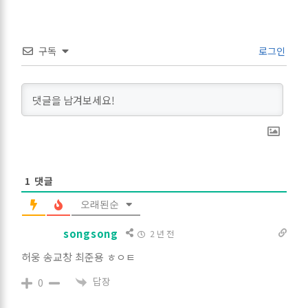
구독
로그인
1
댓글
오래된순
songsong
2 년 전
허웅 송교창 최준용 ㅎㅇㅌ
답장
0