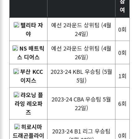
참
여
펠리타 자
예선 2라운드 상위팀 (4월
0회
야
24일)
NS 매트릭
예선 2라운드 상위팀 (4월
0회
스 디어스
26일)
부산 KCC
2023-24 KBL 우승팀 (5월
1회
이지스
5일)
랴오닝 플
2023-24 CBA 우승팀 5월
라잉 레오파
6회
22일)
즈
히로시마
2023-24 B1 리그 우승팀
드래곤플라이
0회