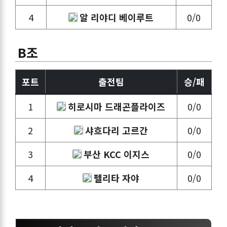
4
알 리야디 베이루트
0/0
B조
포트
출전팀
승/패
1
히로시마 드래곤플라이즈
0/0
2
샤흐다리 고르간
0/0
3
부산 KCC 이지스
0/0
4
펠리타 자야
0/0