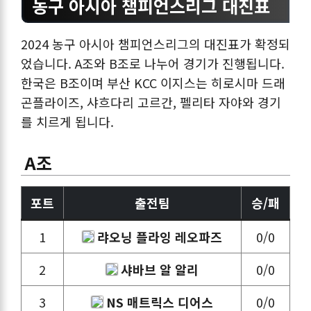
농구 아시아 챔피언스리그 대진표
2024 농구 아시아 챔피언스리그의 대진표가 확정되
었습니다. A조와 B조로 나누어 경기가 진행됩니다.
한국은 B조이며 부산 KCC 이지스는 히로시마 드래
곤플라이즈, 샤흐다리 고르간, 펠리타 자야와 경기
를 치르게 됩니다.
A조
포트
출전팀
승/패
1
랴오닝 플라잉 레오파즈
0/0
2
샤바브 알 알리
0/0
3
NS 매트릭스 디어스
0/0