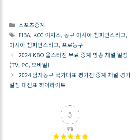
카
스포츠중계
테
태
FIBA
,
KCC 이지스
,
농구 아시아 챔피언스리그
,
고
그
아시아 챔피언스리그
,
프로농구
리
2024 KBO 올스타전 무료 중계 방송 채널 일정
(TV, PC, 모바일)
2024 남자농구 국가대표 평가전 중계 채널 경기
일정 대진표 하이라이트
5
평점