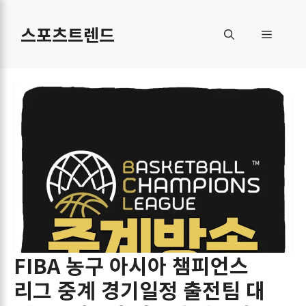
컨
텐
스포츠트렌드
메
츠
로
뉴
건
너
뛰
기
FIBA 농구 아시아 챔피언스
리그 중계 경기일정 출전팀 대