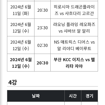
2024년 6월
히로시마 드래곤플라이
20:30
11일 (화)
즈 vs 샤흐다리 고르간
2024년 6월
랴오닝 플라잉 레오파즈
23:30
12일 (수)
vs 샤바브 알 알리
2024년 6월
NS 매트릭스 디어스 vs
02:30
12일 (수)
알 리야디 베이루트
2024년 6월
부산 KCC 이지스 vs 펠
20:30
12일 (수)
리타 자야
4강
날짜
시간
경기