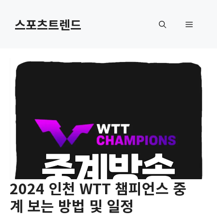
컨
텐
스포츠트렌드
메
츠
로
뉴
건
너
뛰
기
2024 인천 WTT 챔피언스 중
계 보는 방법 및 일정