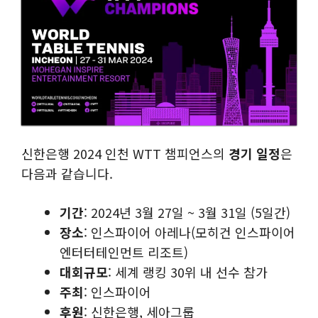
신한은행 2024 인천 WTT 챔피언스의
경기 일정
은
다음과 같습니다.
기간
: 2024년 3월 27일 ~ 3월 31일 (5일간)
장소
: 인스파이어 아레나(모히건 인스파이어
엔터터테인먼트 리조트)
대회규모
: 세계 랭킹 30위 내 선수 참가
주최
: 인스파이어
후원
: 신한은행, 세아그룹