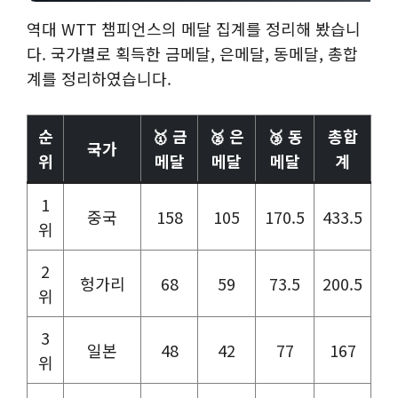
역대 WTT 챔피언스의 메달 집계를 정리해 봤습니
다. 국가별로 획득한 금메달, 은메달, 동메달, 총합
계를 정리하였습니다.
순
🥇 금
🥈 은
🥉 동
총합
국가
위
메달
메달
메달
계
1
중국
158
105
170.5
433.5
위
2
헝가리
68
59
73.5
200.5
위
3
일본
48
42
77
167
위