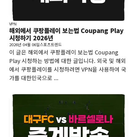
VPN
해외에서 쿠팡플레이 보는법 Coupang Play
시청하기 2026년
2026년 04월 06일
스포츠트렌드
이 글은 해외에서 쿠팡플레이 보는법 Coupang
Play 시청하는 방법에 대한 글입니다. 외국 및 해외
에서 쿠팡플레이를 시청하려면 VPN을 사용하여 국
가를 대한민국으로 ...