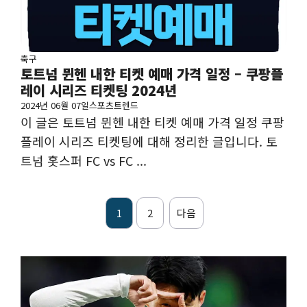
축구
토트넘 뮌헨 내한 티켓 예매 가격 일정 – 쿠팡플
레이 시리즈 티켓팅 2024년
2024년 06월 07일
스포츠트렌드
이 글은 토트넘 뮌헨 내한 티켓 예매 가격 일정 쿠팡
플레이 시리즈 티켓팅에 대해 정리한 글입니다. 토
트넘 홋스퍼 FC vs FC ...
1
2
다음