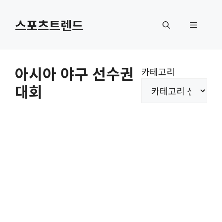
컨
텐
스포츠트렌드
메
츠
로
뉴
건
아시아 야구 선수권
카테고리
너
대회
뛰
기