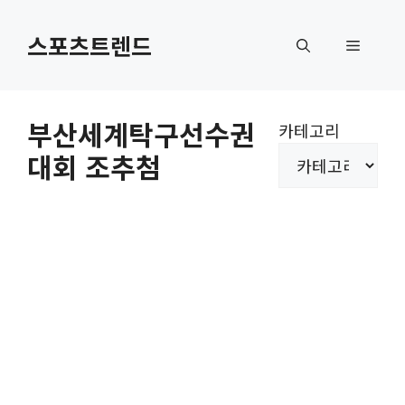
컨
텐
스포츠트렌드
메
츠
로
뉴
건
부산세계탁구선수권
카테고리
너
대회 조추첨
뛰
기