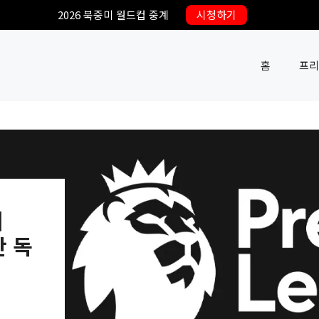
2026 북중미 월드컵 중계
시청하기
홈
프리
계
간 독