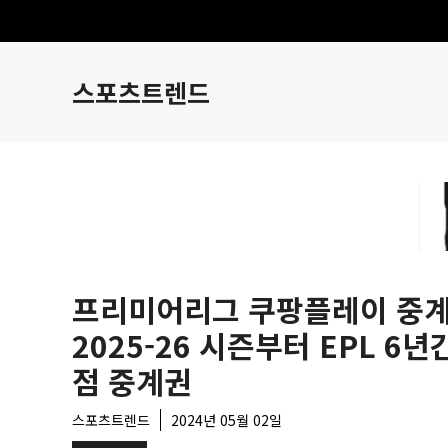
컨
텐
츠
스포츠트렌드
로
건
너
뛰
기
프리미어리그 쿠팡플레이 중
2025-26 시즌부터 EPL 6년
점 중계권
스포츠트렌드
2024년 05월 02일