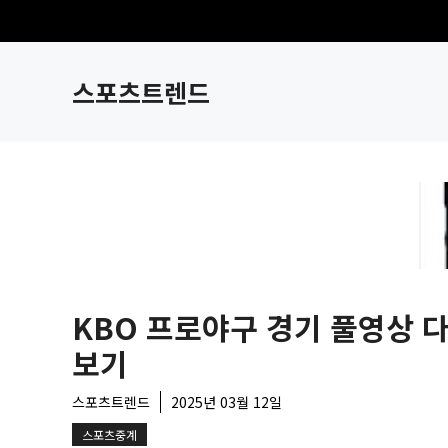
컨
텐
츠
스포츠트렌드
로
건
너
뛰
기
KBO 프로야구 경기 풀영상 
보기
스포츠트렌드
2025년 03월 12일
스포츠중계