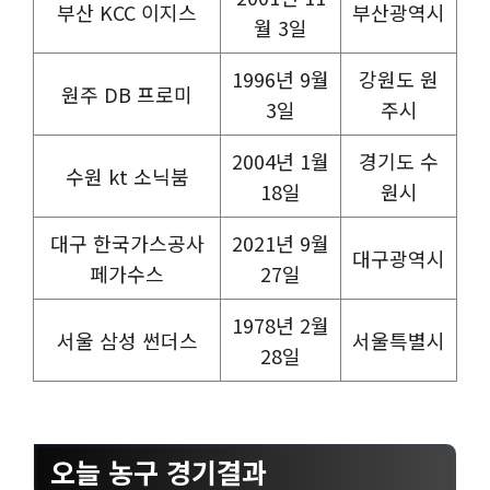
부산 KCC 이지스
부산광역시
월 3일
1996년 9월
강원도 원
원주 DB 프로미
3일
주시
2004년 1월
경기도 수
수원 kt 소닉붐
18일
원시
대구 한국가스공사
2021년 9월
대구광역시
페가수스
27일
1978년 2월
서울 삼성 썬더스
서울특별시
28일
오늘 농구 경기결과