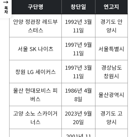
→
구단명
창단일
연고지
목차
안양 정관장 레드부
1992년 3월
경기도 안
스터스
11일
양시
1997년 9월
서울 SK 나이츠
서울특별시
11일
1997년 3월
경상남도
창원 LG 세이커스
11일
창원시
울산 현대모비스 피
1986년 4월
울산광역시
버스
8일
고양 소노 스카이거
2023년 9월
경기도 고
너스
20일
양시
2001년 11