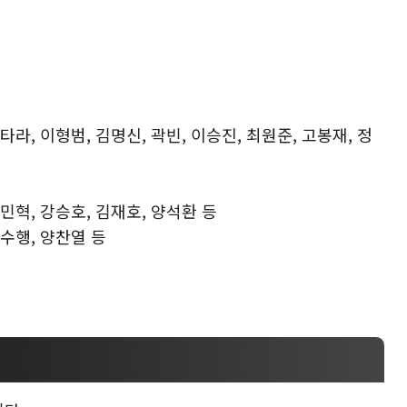
칸타라, 이형범, 김명신, 곽빈, 이승진, 최원준, 고봉재, 정
김민혁, 강승호, 김재호, 양석환 등
조수행, 양찬열 등