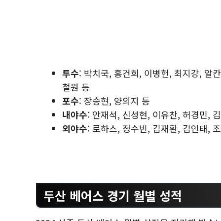
투수
: 박치국, 홍건희, 이병헌, 최지강, 알
철원 등
포수
: 장승현, 양의지 등
내야수
: 안재석, 신성현, 이유찬, 허경민, 
외야수
: 로하스, 정수빈, 김재환, 김인태, 
두산 베어스 경기 월별 성적