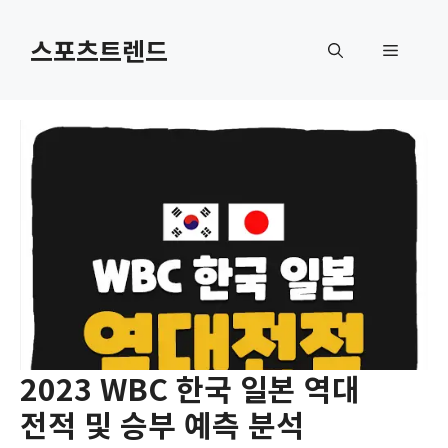
컨
텐
스포츠트렌드
메
츠
로
뉴
건
너
뛰
기
2023 WBC 한국 일본 역대
전적 및 승부 예측 분석