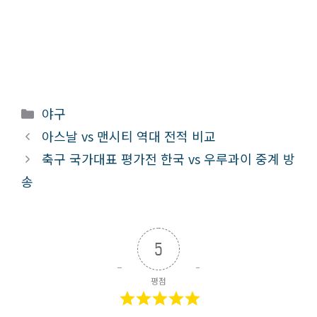
카
야구
테
아스날 vs 맨시티 역대 전적 비교
고
축구 국가대표 평가전 한국 vs 우루과이 중계 방
리
송
5
평점