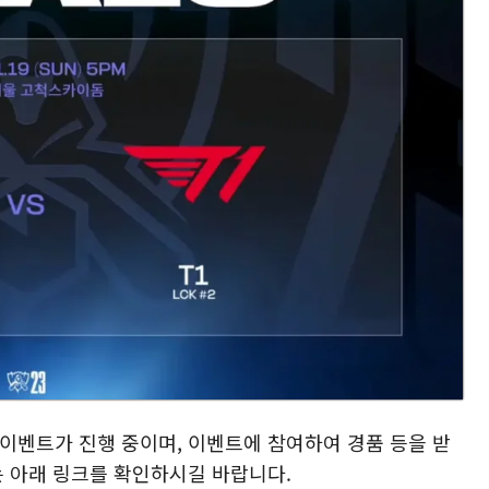
이벤트가 진행 중이며, 이벤트에 참여하여 경품 등을 받
는 아래 링크를 확인하시길 바랍니다.