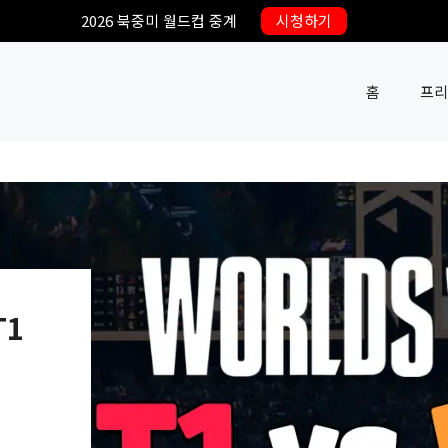
2026 북중미 월드컵 중계
시청하기
홈
프리
T1