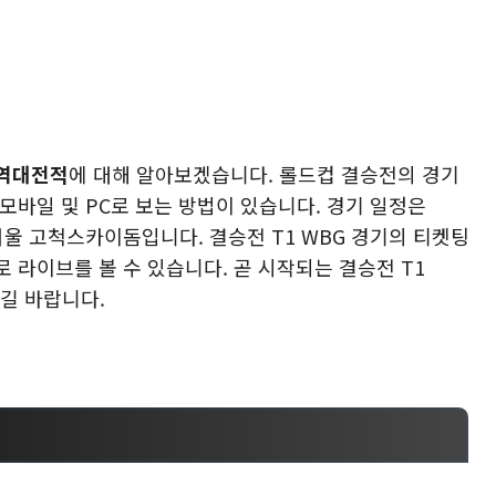
 역대전적
에 대해 알아보겠습니다. 롤드컵 결승전의 경기
모바일 및 PC로 보는 방법이 있습니다. 경기 일정은
은 서울 고척스카이돔입니다. 결승전 T1 WBG 경기의 티켓팅
 라이브를 볼 수 있습니다. 곧 시작되는 결승전 T1
길 바랍니다.