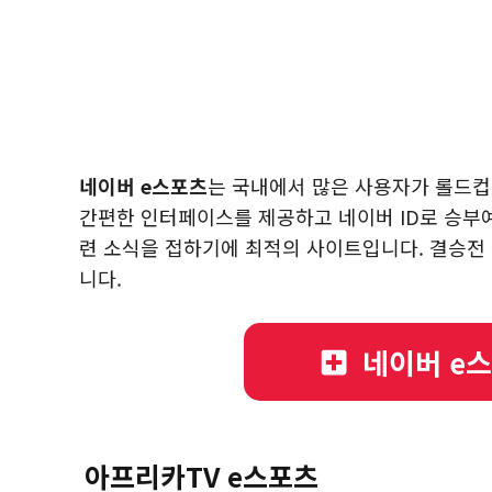
네이버 e스포츠
는 국내에서 많은 사용자가 롤드컵
간편한 인터페이스를 제공하고 네이버 ID로 승부예
련 소식을 접하기에 최적의 사이트입니다. 결승전
니다.
네이버 e
아프리카TV e스포츠