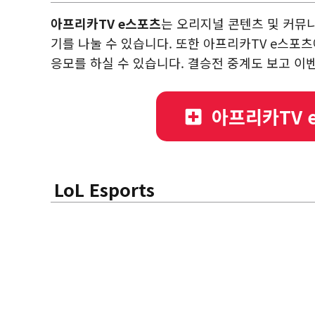
아프리카TV e스포츠
는 오리지널 콘텐츠 및 커뮤
기를 나눌 수 있습니다. 또한 아프리카TV e스포
응모를 하실 수 있습니다. 결승전 중계도 보고 
아프리카TV 
LoL Esports