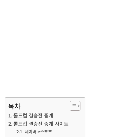
목차
롤드컵 결승전 중계
롤드컵 결승전 중계 사이트
네이버 e스포츠