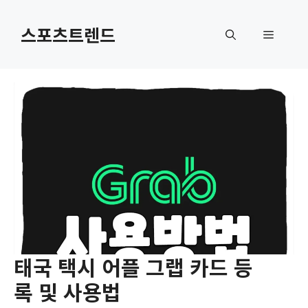
컨
텐
스포츠트렌드
메
츠
로
뉴
건
너
뛰
기
태국 택시 어플 그랩 카드 등
록 및 사용법