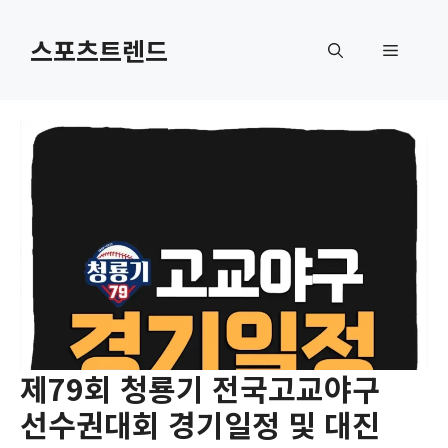
컨
텐
스포츠트렌드
메
츠
로
뉴
건
너
뛰
기
제79회 청룡기 전국고교야구
선수권대회 경기일정 및 대진