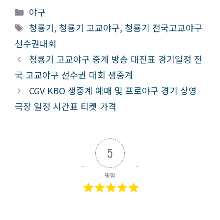
카
야구
테
태
청룡기
,
청룡기 고교야구
,
청룡기 전국고교야구
고
그
선수권대회
리
청룡기 고교야구 중계 방송 대진표 경기일정 전
국 고교야구 선수권 대회 생중계
CGV KBO 생중계 예매 및 프로야구 경기 상영
극장 일정 시간표 티켓 가격
5
평점