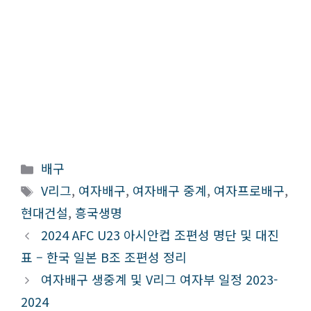
카
배구
테
태
V리그
,
여자배구
,
여자배구 중계
,
여자프로배구
,
고
그
현대건설
,
흥국생명
리
2024 AFC U23 아시안컵 조편성 명단 및 대진
표 – 한국 일본 B조 조편성 정리
여자배구 생중계 및 V리그 여자부 일정 2023-
2024