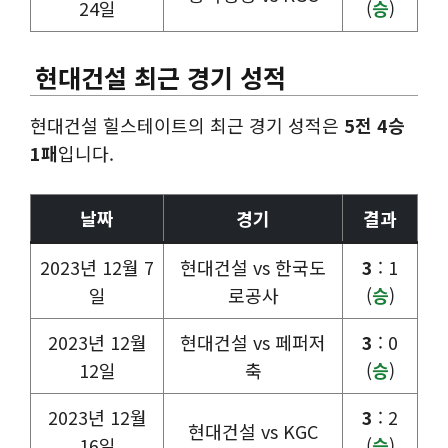
24일
(
승
)
현대건설 최근 경기 성적
현대건설 힐스테이트의 최근 경기 성적은
5전 4승
1패
입니다.
날짜
경기
결과
2023년 12월 7
현대건설 vs 한국도
3
: 1
일
로공사
(
승
)
2023년 12월
현대건설 vs 페퍼저
3
: 0
12일
축
(
승
)
2023년 12월
3
: 2
현대건설 vs KGC
16일
(
승
)