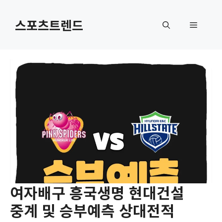
컨
텐
스포츠트렌드
메
츠
로
뉴
건
너
뛰
기
여자배구 흥국생명 현대건설
중계 및 승부예측 상대전적