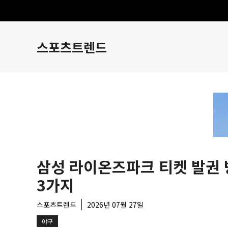
컨
텐
츠
스포츠트렌드
로
건
너
뛰
기
삼성 라이온즈파크 티켓 발권
3가지
스포츠트렌드
2026년 07월 27일
야구