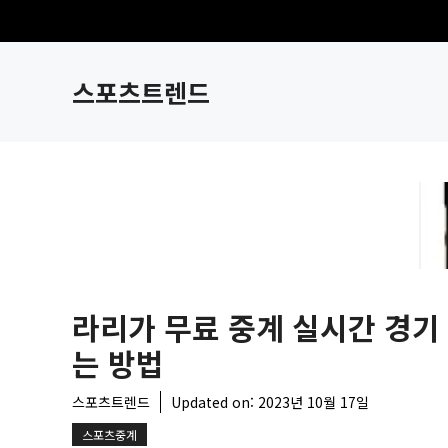
컨
텐
츠
스포츠트렌드
로
건
너
뛰
기
라리가 무료 중계 실시간 경기
는 방법
스포츠트렌드
Updated on:
2023년 10월 17일
스포츠중계