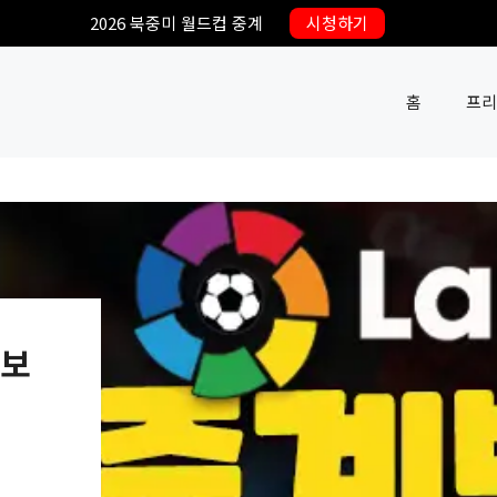
2026 북중미 월드컵 중계
시청하기
홈
프리
 보